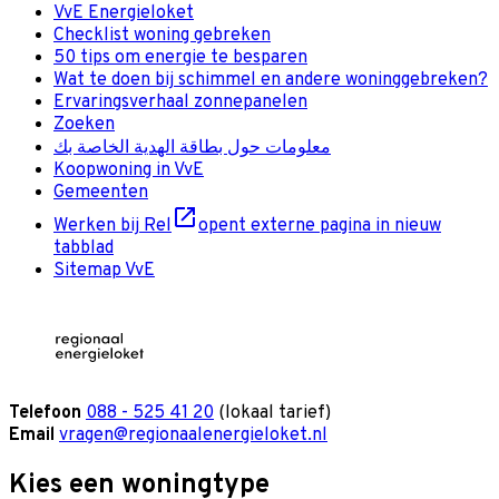
VvE Energieloket
Checklist woning gebreken
50 tips om energie te besparen
Wat te doen bij schimmel en andere woninggebreken?
Ervaringsverhaal zonnepanelen
Zoeken
معلومات حول بطاقة الهدية الخاصة بك
Koopwoning in VvE
Gemeenten
Werken bij Rel
opent externe pagina in nieuw
tabblad
Sitemap VvE
Telefoon
088 - 525 41 20
(lokaal tarief)
Email
vragen@regionaalenergieloket.nl
Kies een woningtype