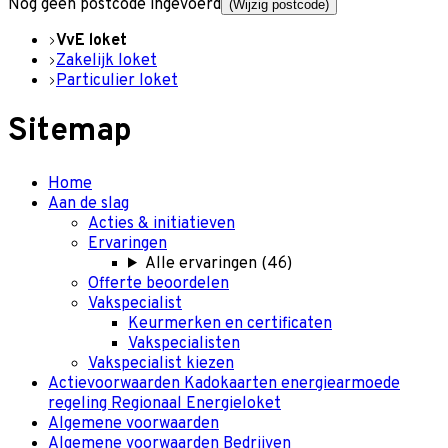
Nog geen postcode ingevoerd
(Wijzig postcode)
VvE loket
Zakelijk loket
Particulier loket
Sitemap
Home
Aan de slag
Acties & initiatieven
Ervaringen
Alle ervaringen
(
46
)
Offerte beoordelen
Vakspecialist
Keurmerken en certificaten
Vakspecialisten
Vakspecialist kiezen
Actievoorwaarden Kadokaarten energiearmoede
regeling Regionaal Energieloket
Algemene voorwaarden
Algemene voorwaarden Bedrijven