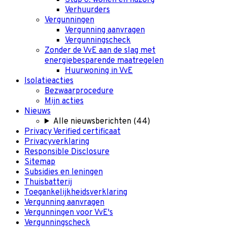
Verhuurders
Vergunningen
Vergunning aanvragen
Vergunningscheck
Zonder de VvE aan de slag met
energiebesparende maatregelen
Huurwoning in VvE
Isolatieacties
Bezwaarprocedure
Mijn acties
Nieuws
Alle nieuwsberichten
(
44
)
Privacy Verified certificaat
Privacyverklaring
Responsible Disclosure
Sitemap
Subsidies en leningen
Thuisbatterij
Toegankelijkheidsverklaring
Vergunning aanvragen
Vergunningen voor VvE's
Vergunningscheck