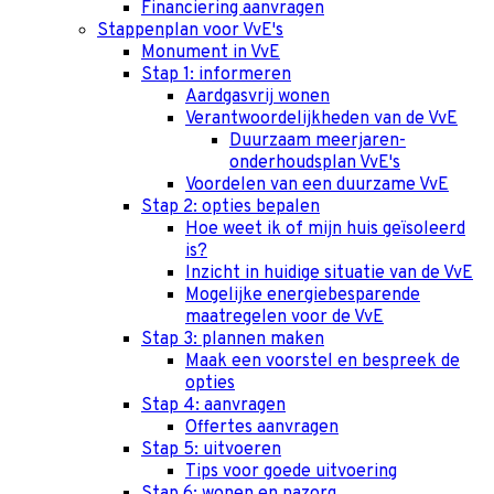
Financiering aanvragen
Stappenplan voor VvE's
Monument in VvE
Stap 1: informeren
Aardgasvrij wonen
Verantwoordelijkheden van de VvE
Duurzaam meerjaren-
onderhoudsplan VvE's
Voordelen van een duurzame VvE
Stap 2: opties bepalen
Hoe weet ik of mijn huis geïsoleerd
is?
Inzicht in huidige situatie van de VvE
Mogelijke energiebesparende
maatregelen voor de VvE
Stap 3: plannen maken
Maak een voorstel en bespreek de
opties
Stap 4: aanvragen
Offertes aanvragen
Stap 5: uitvoeren
Tips voor goede uitvoering
Stap 6: wonen en nazorg