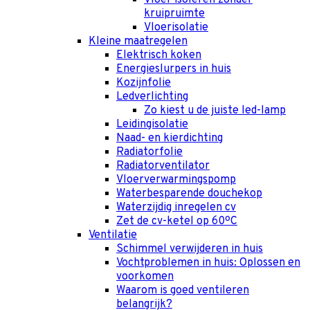
kruipruimte
Vloerisolatie
Kleine maatregelen
Elektrisch koken
Energieslurpers in huis
Kozijnfolie
Ledverlichting
Zo kiest u de juiste led-lamp
Leidingisolatie
Naad- en kierdichting
Radiatorfolie
Radiatorventilator
Vloerverwarmingspomp
Waterbesparende douchekop
Waterzijdig inregelen cv
Zet de cv-ketel op 60ºC
Ventilatie
Schimmel verwijderen in huis
Vochtproblemen in huis: Oplossen en
voorkomen
Waarom is goed ventileren
belangrijk?