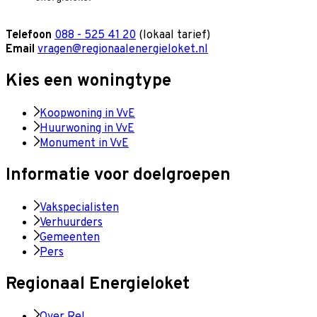
Telefoon
088 - 525 41 20
(lokaal tarief)
Email
vragen@regionaalenergieloket.nl
Kies een woningtype
Koopwoning in VvE
Huurwoning in VvE
Monument in VvE
Informatie voor doelgroepen
Vakspecialisten
Verhuurders
Gemeenten
Pers
Regionaal Energieloket
Over Rel