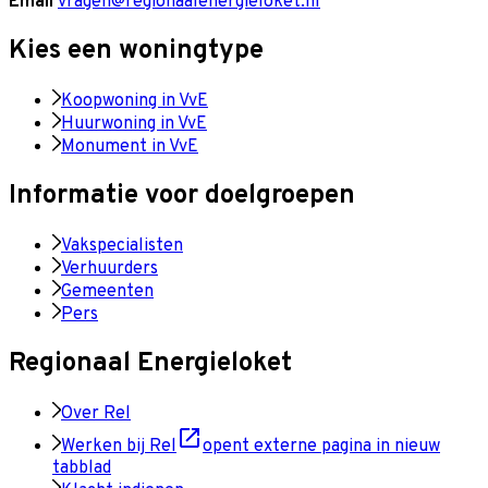
Email
vragen@regionaalenergieloket.nl
Kies een woningtype
Koopwoning in VvE
Huurwoning in VvE
Monument in VvE
Informatie voor doelgroepen
Vakspecialisten
Verhuurders
Gemeenten
Pers
Regionaal Energieloket
Over Rel
Werken bij Rel
opent externe pagina in nieuw
tabblad