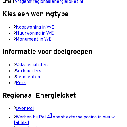
Email
vragen@regionaalenergieloket.nl
Kies een woningtype
Koopwoning in VvE
Huurwoning in VvE
Monument in VvE
Informatie voor doelgroepen
Vakspecialisten
Verhuurders
Gemeenten
Pers
Regionaal Energieloket
Over Rel
Werken bij Rel
opent externe pagina in nieuw
tabblad