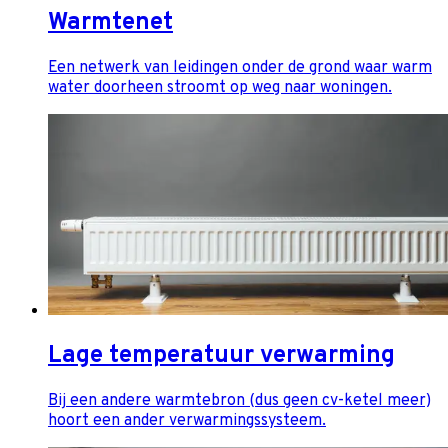
Warmtenet
Een netwerk van leidingen onder de grond waar warm
water doorheen stroomt op weg naar woningen.
Lage temperatuur verwarming
Bij een andere warmtebron (dus geen cv-ketel meer)
hoort een ander verwarmingssysteem.